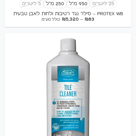
25 ליטרים
950 מ"ל
250 מ"ל
5 ליטרים
PROTEX WB – סילר נגד רטיבות ולחות לאבן טבעית
טווח
₪
5,320
–
₪
83
כולל מע"מ
מחירים:
עד