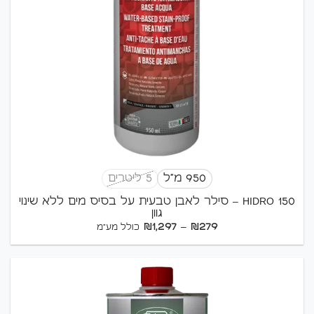
950 מ"ל
5 ליטרים
HIDRO 150 – סילר לאבן טבעית על בסיס מים ללא שינוי
גוון
טווח
₪
1,297
–
₪
279
כולל מע"מ
מחירים:
עד