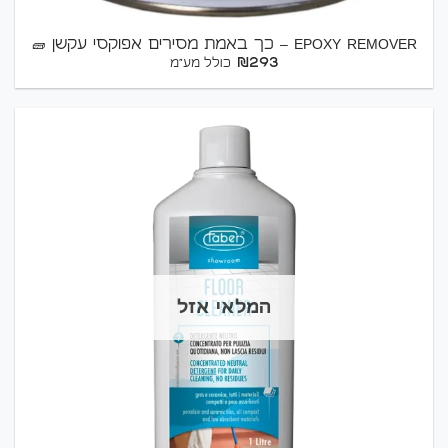
EPOXY REMOVER – כך באמת מסירים אפוקסי עקשן 🧱
₪
293
כולל מע"מ
המלאי אזל