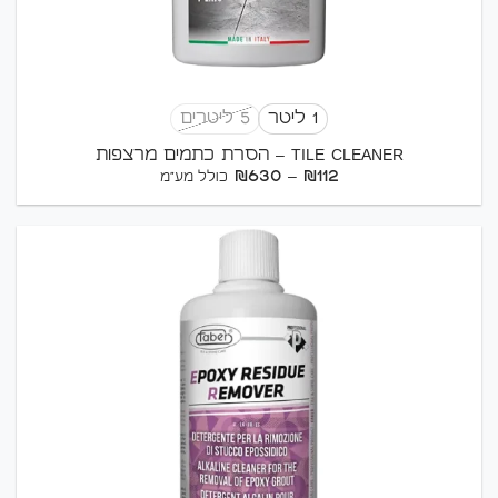
1 ליטר
5 ליטרים
TILE CLEANER – הסרת כתמים מרצפות
טווח
₪
630
–
₪
112
כולל מע"מ
מחירים:
עד