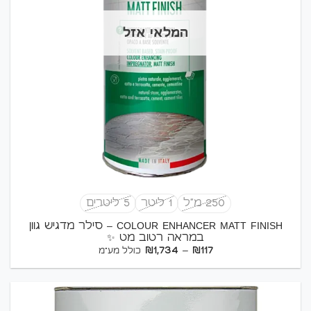
המלאי אזל
250 מ"ל
1 ליטר
5 ליטרים
COLOUR ENHANCER MATT FINISH – סילר מדגיש גוון
במראה רטוב מט ✨
טווח
₪
1,734
–
₪
117
כולל מע"מ
מחירים:
עד