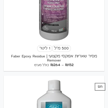
500 מ"ל
1 ליטר
מסיר שאריות אפוקסי מקצועי | Faber Epoxy Residue
Remover
טווח
₪
264
–
₪
152
כולל מע"מ
מחירים:
עד
חם