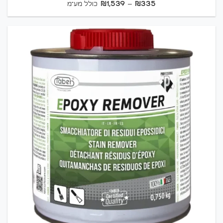
טווח
₪
1,539
–
₪
335
כולל מע"מ
מחירים:
עד