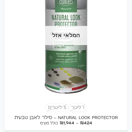
המלאי אזל
1 ליטר
5 ליטרים
NATURAL LOOK PROTECTOR – סילר לאבן טבעית
טווח
₪
1,944
–
₪
424
כולל מע"מ
מחירים: