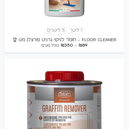
1 ליטר
5 ליטרים
FLOOR CLEANER – חומר לניקוי גרניט פורצלן מט 🏆
טווח
₪
350
–
₪
89
כולל מע"מ
מחירים:
עד