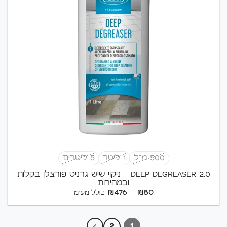
500 מ"ל
1 ליטר
5 ליטרים
DEEP DEGREASER 2.0 – ניקוי שיש גרניט פורצלן בקלות
ובמהירות
טווח
₪
476
–
₪
80
כולל מע"מ
מחירים:
עד
2
1