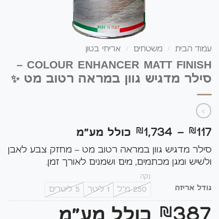
עמוד הבית
/
משטחים
/
אריחי בטון
COLOUR ENHANCER MATT FINISH –
סילר מדגיש גוון במראה רטוב מט ✨
טווח
1,734
117
₪
–
₪
כולל מע"מ
מחירים:
סילר מדגיש גוון במראה רטוב מט – מחזק צבע לאבן
ולשיש ומגן מכתמים, מים ושמנים לאורך זמן.
עד
נקה
גודל אריזה
250 מ"ל
1 ליטר
5 ליטרים
387
₪
כולל מע"מ