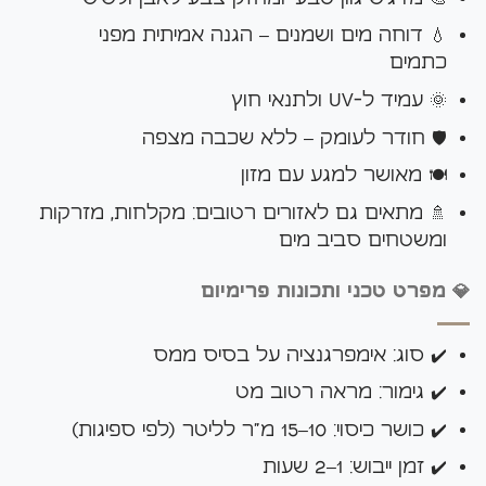
💧 דוחה מים ושמנים – הגנה אמיתית מפני
כתמים
🌞 עמיד ל-UV ולתנאי חוץ
🛡️ חודר לעומק – ללא שכבה מצפה
🍽️ מאושר למגע עם מזון
🚿 מתאים גם לאזורים רטובים: מקלחות, מזרקות
ומשטחים סביב מים
💎 מפרט טכני ותכונות פרימיום
✔️ סוג: אימפרגנציה על בסיס ממס
✔️ גימור: מראה רטוב מט
✔️ כושר כיסוי: 10–15 מ"ר לליטר (לפי ספיגות)
✔️ זמן ייבוש: 1–2 שעות