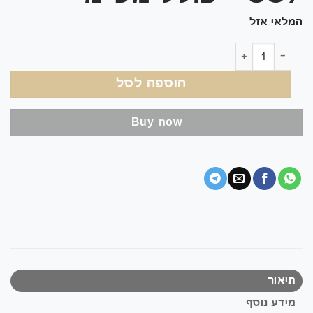
המלאי אזל
כמות של COLOUR ENHANCER MATT FINISH – סילר מדגיש גוון במראה רטוב מט ✨
הוספה לסל
Buy now
תיאור
מידע נוסף