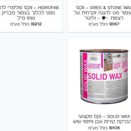
GRES & STONE WAX – ווקס
HIDROFAB – ווקס פולימרי ל
ימור מט להגנה יוקרתית על
מפני לכלוך בגימור מבריק 
רצפות ✨🛡️ – 1ליטר
950 מ"ל
₪
212
₪
167
כולל מע"מ
כולל מע"מ
+
SOLID WAX – וקס מקצועי
ברקת קירות אבן וחיפויי שיש
₪
108
כולל מע"מ