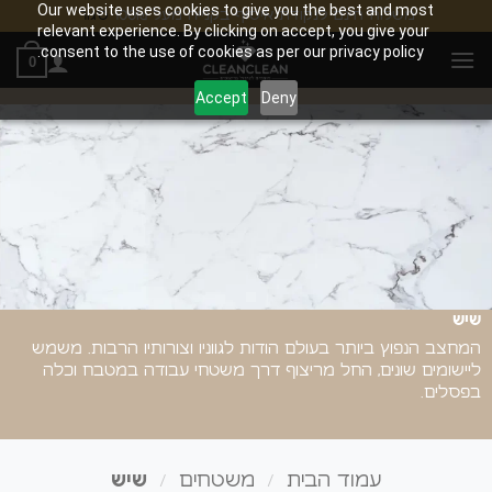
Our website uses cookies to give you the best and most
משלוח חינם לנקודת איסוף בקנייה מעל 100₪
סגור
relevant experience. By clicking on accept, you give your
Ski
consent to the use of cookies as per our privacy policy.
0
t
conten
Accept
Deny
שיש
המחצב הנפוץ ביותר בעולם הודות לגווניו וצורותיו הרבות. משמש
ליישומים שונים, החל מריצוף דרך משטחי עבודה במטבח וכלה
בפסלים.
/
/
עמוד הבית
משטחים
שיש