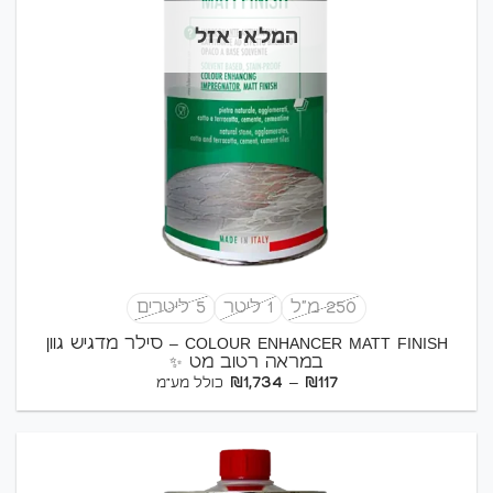
המלאי אזל
250 מ"ל
1 ליטר
5 ליטרים
COLOUR ENHANCER MATT FINISH – סילר מדגיש גוון
במראה רטוב מט ✨
טווח
₪
1,734
–
₪
117
כולל מע"מ
מחירים:
עד