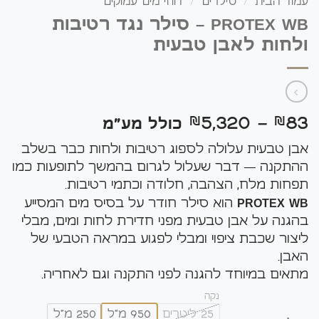
עמוד הבית
/
סילרים
/
דוחי מים עמוקים
PROTEX WB – סילר נגד רטיבות
ולחות לאבן טבעית
טווח
5,320
83
₪
–
₪
כולל מע"מ
מחירים:
אבן טבעית עלולה לספוג רטיבות ולחות כבר בשלב
ההתקנה — דבר שעלול לגרום בהמשך לתופעות כמו
עד
תפחות מלח, הצהבה, חלודה וכתמי רטיבות.
PROTEX WB
הוא סילר חודר על בסיס מים המסייע
בהגנה על אבן טבעית מפני חדירת לחות ומים, מבלי
ליצור שכבת ציפוי ומבלי לפגוע במראה הטבעי של
האבן.
מתאים במיוחד להגנה לפני התקנה וגם לאחריה.
נקה
25 ליטרים
950 מ"ל
250 מ"ל