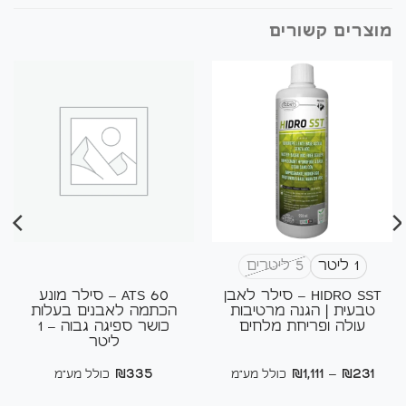
מוצרים קשורים
1 ליטר
5 ליטרים
HIDRO SST – סילר לאבן
ATS 60 – סילר מונע
טבעית | הגנה מרטיבות
הכתמה לאבנים בעלות
עולה ופריחת מלחים
כושר ספיגה גבוה – 1
ליטר
טווח
₪
335
₪
1,111
–
₪
231
כולל מע"מ
כולל מע"מ
מחירים: