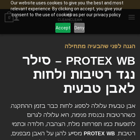
Our website uses cookies to give you the best and most
משלוח חינם לנקודת איסוף בקנייה מעל 100₪
סגור
relevant experience. By clicking on accept, you give your
Ski
consent to the use of cookies as per our privacy policy.
0
t
conten
Accept
Deny
הגנה לפני שהבעיה מתחילה
PROTEX WB – סילר
נגד רטיבות ולחות
לאבן טבעית
אבן טבעית עלולה לספוג לחות כבר בזמן ההתקנה.
כשהרטיבות נכנסת פנימה, היא עלולה לגרום
לתופעות כמו תפרחות מלח, הצהבה, חלודה וכתמי
רטיבות.
PROTEX WB
מסייע להגן על האבן מבפנים,