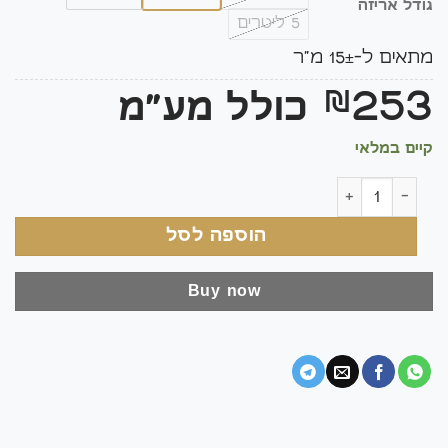
גודל אריזה
5 ליטרים
מתאים ל-15± מ"ר
253
₪
כולל מע"מ
קיים במלאי
כמות של PROTEX WB – סילר נגד רטיבות ולחות לאבן טבעית
הוספה לסל
Buy now