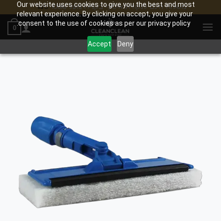
Our website uses cookies to give you the best and most
משלוח חינם לנקודת איסוף בקנייה מעל 100₪
סגור
relevant experience. By clicking on accept, you give your
Ski
consent to the use of cookies as per our privacy policy.
0
t
conten
Accept
Deny