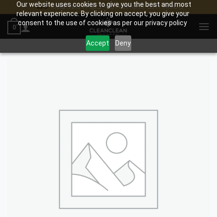
Our website uses cookies to give you the best and most
משלוח חינם לנקודת איסוף בקנייה מעל 100₪
סגור
relevant experience. By clicking on accept, you give your
Ski
consent to the use of cookies as per our privacy policy.
0
t
conten
Accept
Deny